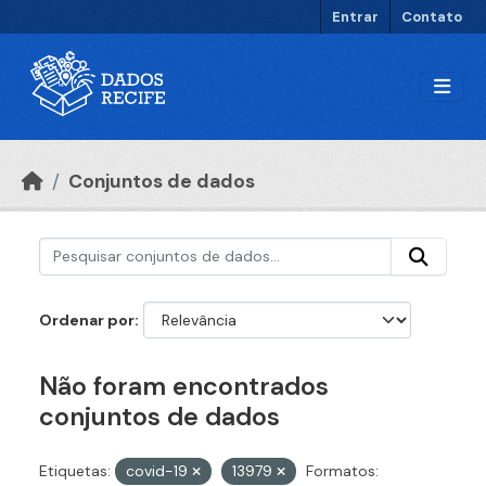
Ir para o conteúdo principal
Entrar
Contato
Conjuntos de dados
Ordenar por
Não foram encontrados
conjuntos de dados
Etiquetas:
covid-19
13979
Formatos: