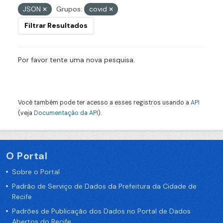
JSON
Grupos:
covid
Filtrar Resultados
Por favor tente uma nova pesquisa.
Você também pode ter acesso a esses registros usando a
API
(veja
Documentação da API
).
O Portal
Sobre o Portal
Padrão de Serviço de Dados da Prefeitura da Cidade de
Recife
Padrões de Publicação dos Dados no Portal de Dados
Abertos do Recife