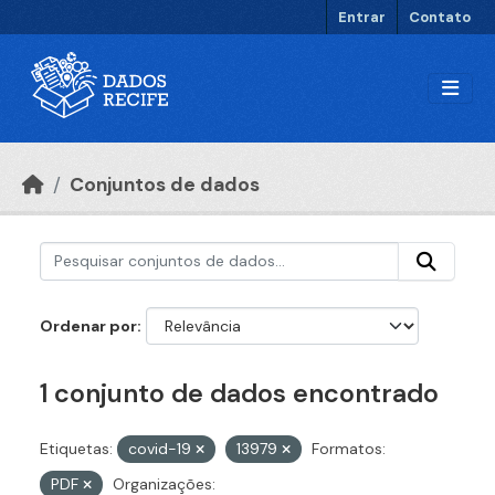
Ir para o conteúdo principal
Entrar
Contato
Conjuntos de dados
Ordenar por
1 conjunto de dados encontrado
Etiquetas:
covid-19
13979
Formatos:
PDF
Organizações: