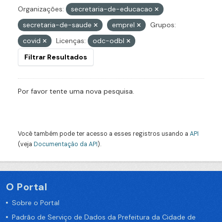
Organizações:
secretaria-de-educacao
secretaria-de-saude
emprel
Grupos:
covid
Licenças:
odc-odbl
Filtrar Resultados
Por favor tente uma nova pesquisa.
Você também pode ter acesso a esses registros usando a
API
(veja
Documentação da API
).
O Portal
Sobre o Portal
Padrão de Serviço de Dados da Prefeitura da Cidade de