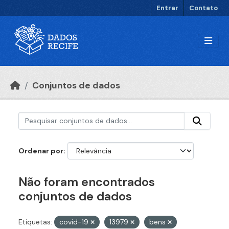
Ir para o conteúdo principal
Entrar
Contato
Conjuntos de dados
Ordenar por
Não foram encontrados
conjuntos de dados
Etiquetas:
covid-19
13979
bens