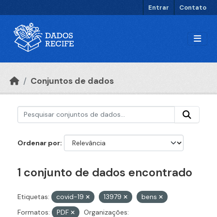
Ir para o conteúdo principal
Entrar
Contato
Conjuntos de dados
Ordenar por
1 conjunto de dados encontrado
Etiquetas:
covid-19
13979
bens
Formatos:
PDF
Organizações: