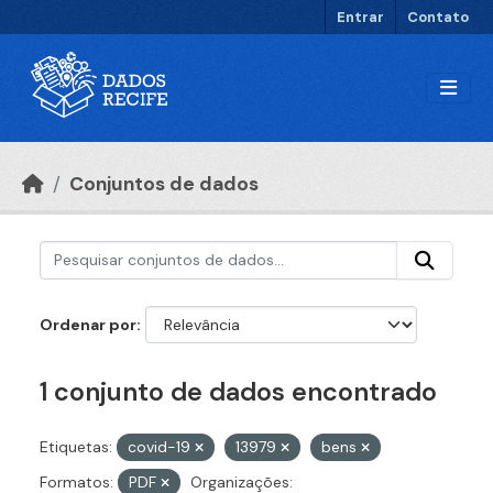
Ir para o conteúdo principal
Entrar
Contato
Conjuntos de dados
Ordenar por
1 conjunto de dados encontrado
Etiquetas:
covid-19
13979
bens
Formatos:
PDF
Organizações: