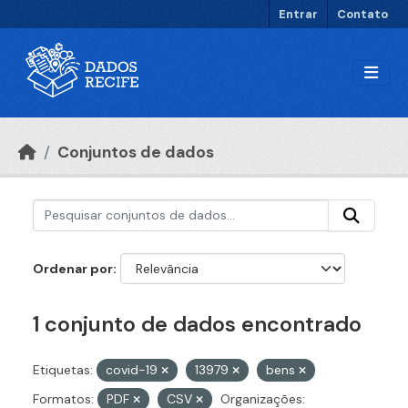
Ir para o conteúdo principal
Entrar
Contato
Conjuntos de dados
Ordenar por
1 conjunto de dados encontrado
Etiquetas:
covid-19
13979
bens
Formatos:
PDF
CSV
Organizações: