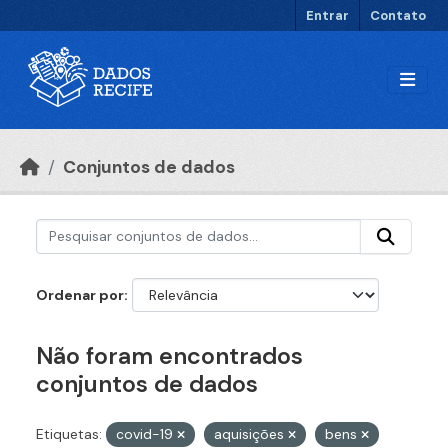
Ir para o conteúdo principal
Entrar
Contato
Conjuntos de dados
Ordenar por
Não foram encontrados
conjuntos de dados
Etiquetas:
covid-19
aquisições
bens