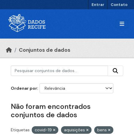
Ir para o conteúdo principal
Entrar
Contato
Conjuntos de dados
Ordenar por
Não foram encontrados
conjuntos de dados
Etiquetas:
covid-19
aquisições
bens