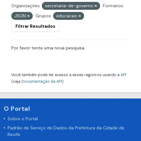
Organizações:
secretaria-de-governo
Formatos:
JSON
Grupos:
educacao
Filtrar Resultados
Por favor tente uma nova pesquisa.
Você também pode ter acesso a esses registros usando a
API
(veja
Documentação da API
).
O Portal
Sobre o Portal
Padrão de Serviço de Dados da Prefeitura da Cidade de
Recife