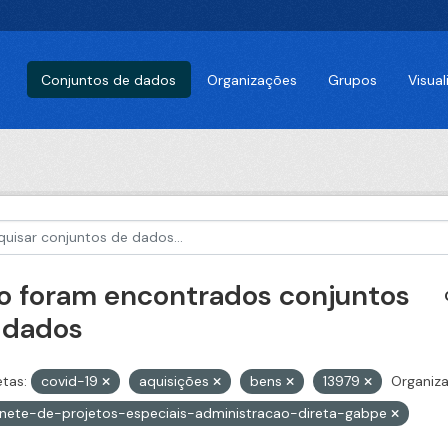
Conjuntos de dados
Organizações
Grupos
Visua
o foram encontrados conjuntos
 dados
etas:
covid-19
aquisições
bens
13979
Organiza
nete-de-projetos-especiais-administracao-direta-gabpe