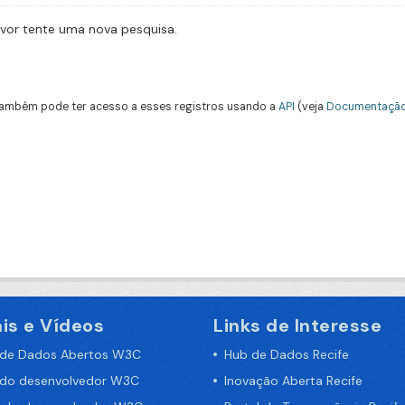
avor tente uma nova pesquisa.
ambém pode ter acesso a esses registros usando a
API
(veja
Documentação
is e Vídeos
Links de Interesse
 de Dados Abertos W3C
Hub de Dados Recife
 do desenvolvedor W3C
Inovação Aberta Recife