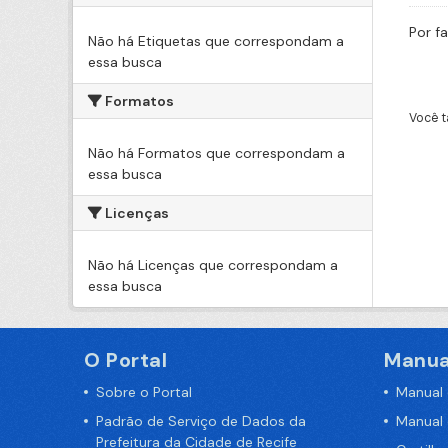
Por f
Não há Etiquetas que correspondam a
essa busca
Formatos
Você t
Não há Formatos que correspondam a
essa busca
Licenças
Não há Licenças que correspondam a
essa busca
O Portal
Manua
Sobre o Portal
Manual
Padrão de Serviço de Dados da
Manual
Prefeitura da Cidade de Recife