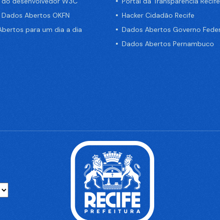
a do desenvolvedor W3C
Portal da Transparência Recife
e Dados Abertos OKFN
Hacker Cidadão Recife
bertos para um dia a dia
Dados Abertos Governo Feder
Dados Abertos Pernambuco