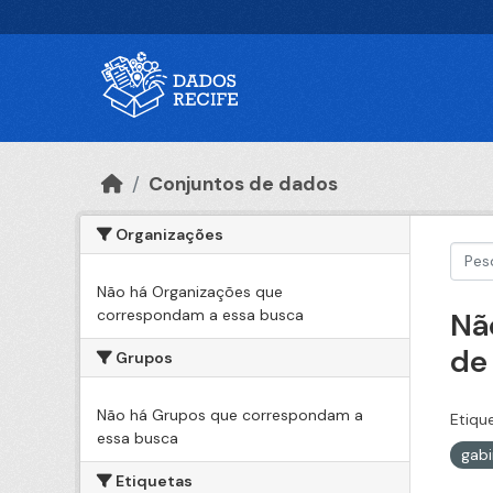
Ir para o conteúdo principal
Conjuntos de dados
Organizações
Não há Organizações que
correspondam a essa busca
Nã
de
Grupos
Não há Grupos que correspondam a
Etiqu
essa busca
gabi
Etiquetas