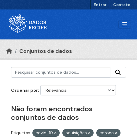
Ir para o conteúdo principal
Entrar
Contato
Conjuntos de dados
Ordenar por
Não foram encontrados
conjuntos de dados
Etiquetas:
covid-19
aquisições
corona