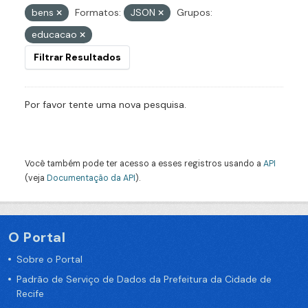
bens
Formatos:
JSON
Grupos:
educacao
Filtrar Resultados
Por favor tente uma nova pesquisa.
Você também pode ter acesso a esses registros usando a
API
(veja
Documentação da API
).
O Portal
Sobre o Portal
Padrão de Serviço de Dados da Prefeitura da Cidade de
Recife