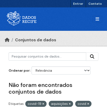
Ir para o conteúdo principal
Entrar
Contato
Conjuntos de dados
Ordenar por
Não foram encontrados
conjuntos de dados
Etiquetas:
covid-19
aquisições
covid