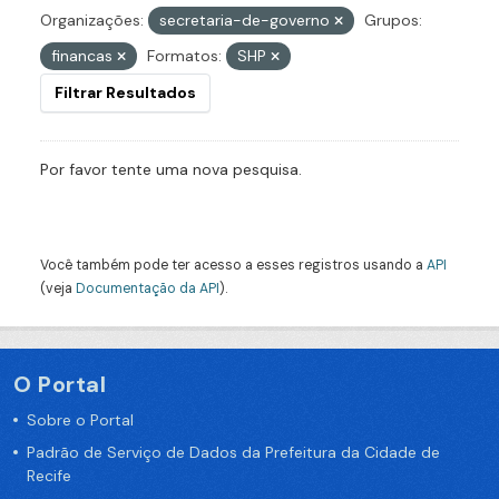
Organizações:
secretaria-de-governo
Grupos:
financas
Formatos:
SHP
Filtrar Resultados
Por favor tente uma nova pesquisa.
Você também pode ter acesso a esses registros usando a
API
(veja
Documentação da API
).
O Portal
Sobre o Portal
Padrão de Serviço de Dados da Prefeitura da Cidade de
Recife