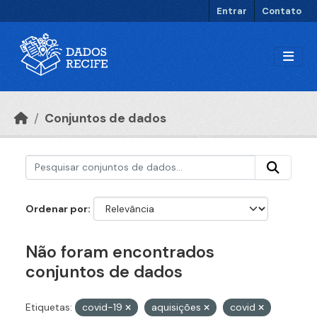
Ir para o conteúdo principal
Entrar
Contato
Conjuntos de dados
Ordenar por
Não foram encontrados
conjuntos de dados
Etiquetas:
covid-19
aquisições
covid