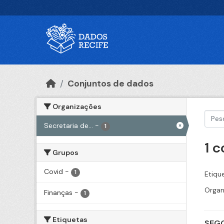
Ir para o conteúdo principal
Conjuntos de dados
Organizações
Secretaria de...
-
1
1 
Grupos
Covid
-
1
Etiqu
Organ
Finanças
-
1
Etiquetas
SEGO