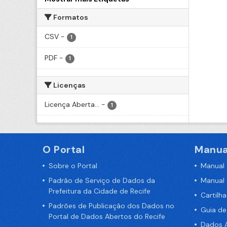
Formatos
CSV
-
1
PDF
-
1
Licenças
Licença Aberta...
-
1
O Portal
Manua
Sobre o Portal
Manual
Padrão de Serviço de Dados da
Manual
Prefeitura da Cidade de Recife
Cartilh
Padrões de Publicação dos Dados no
Guia d
Portal de Dados Abertos do Recife
Dados A