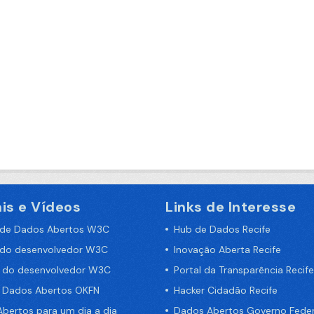
is e Vídeos
Links de Interesse
 de Dados Abertos W3C
Hub de Dados Recife
 do desenvolvedor W3C
Inovação Aberta Recife
a do desenvolvedor W3C
Portal da Transparência Recife
e Dados Abertos OKFN
Hacker Cidadão Recife
bertos para um dia a dia
Dados Abertos Governo Feder