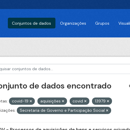
Conjuntos de dados
Organizações
Grupos
Visua
conjunto de dados encontrado
etas:
covid-19
aquisições
covid
13979
izações:
Secretaria de Governo e Participação Social
V - Processos de aquisições de bens e serviços oriundo