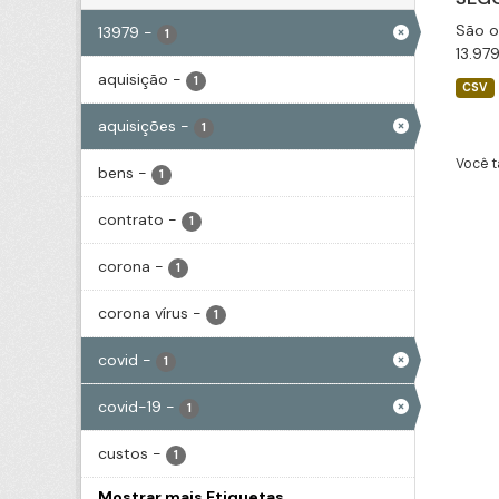
São o
13979
-
1
13.97
aquisição
-
1
CSV
aquisições
-
1
Você t
bens
-
1
contrato
-
1
corona
-
1
corona vírus
-
1
covid
-
1
covid-19
-
1
custos
-
1
Mostrar mais Etiquetas