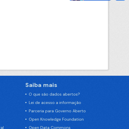
Saiba mais
O que são dados abertos?
Lei de acesso a informação
Parceria para Governo Aberto
Open Knowledge Foundation
al
Open Data Commons