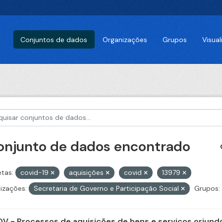
Conjuntos de dados
Organizações
Grupos
Visua
conjunto de dados encontrado
etas:
covid-19
aquisições
covid
13979
izações:
Secretaria de Governo e Participação Social
Grupos:
V - Processos de aquisições de bens e serviços oriundo