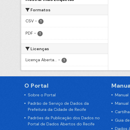
Formatos
CSV
-
1
PDF
-
1
Licenças
Licença Aberta...
-
1
O Portal
Manua
Sobre o Portal
Manual
Padrão de Serviço de Dados da
Manual
Prefeitura da Cidade de Recife
Cartilh
Padrões de Publicação dos Dados no
Guia d
Portal de Dados Abertos do Recife
Dados A