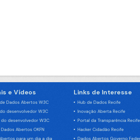
is e Vídeos
Links de Interesse
 de Dados Abertos W3C
Hub de Dados Recife
 do desenvolvedor W3C
Inovação Aberta Recife
a do desenvolvedor W3C
Portal da Transparência Recife
e Dados Abertos OKFN
Hacker Cidadão Recife
bertos para um dia a dia
Dados Abertos Governo Feder