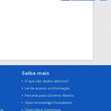
Saiba mais
O que são dados abertos?
Lei de acesso a informação
Parceria para Governo Aberto
Open Knowledge Foundation
al
Open Data Commons