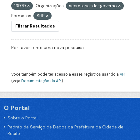
13979
Organizações:
secretaria-de-governo
Formatos:
SHP
Filtrar Resultados
Por favor tente uma nova pesquisa.
Você também pode ter acesso a esses registros usando a
API
(veja
Documentação da API
).
O Portal
Sobre o Portal
Padrão de Serviço de Dados da Prefeitura da Cidade de
Recife