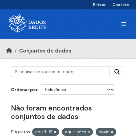
Ir para o conteúdo principal
Entrar
Contato
Conjuntos de dados
Ordenar por
Não foram encontrados
conjuntos de dados
Etiquetas:
covid-19
aquisições
covid