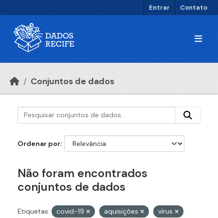
Ir para o conteúdo principal
Entrar
Contato
Conjuntos de dados
Ordenar por
Não foram encontrados
conjuntos de dados
Etiquetas:
covid-19
aquisições
vírus