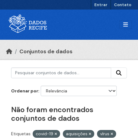
Ir para o conteúdo principal
Entrar
Contato
Conjuntos de dados
Ordenar por
Não foram encontrados
conjuntos de dados
Etiquetas:
covid-19
aquisições
vírus