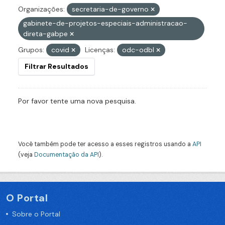
Organizações:
secretaria-de-governo
gabinete-de-projetos-especiais-administracao-
direta-gabpe
Grupos:
covid
Licenças:
odc-odbl
Filtrar Resultados
Por favor tente uma nova pesquisa.
Você também pode ter acesso a esses registros usando a
API
(veja
Documentação da API
).
O Portal
Sobre o Portal