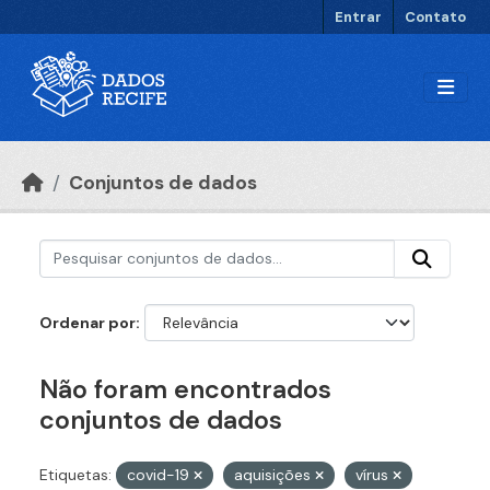
Ir para o conteúdo principal
Entrar
Contato
Conjuntos de dados
Ordenar por
Não foram encontrados
conjuntos de dados
Etiquetas:
covid-19
aquisições
vírus