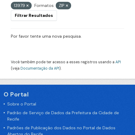
13979
Formatos:
ZIP
Filtrar Resultados
Por favor tente uma nova pesquisa.
Você também pode ter acesso a esses registros usando a
API
(veja
Documentação da API
).
O Portal
Sobre o Portal
Padrão de Serviço de Dados da Prefeitura da Cidade de
Recife
Padrões de Publicação dos Dados no Portal de Dados
Abertos do Recife