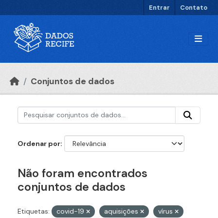
Ir para o conteúdo principal
Entrar
Contato
Conjuntos de dados
Ordenar por
Não foram encontrados
conjuntos de dados
Etiquetas:
covid-19
aquisições
vírus