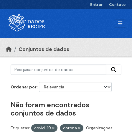
Ir para o conteúdo principal
Entrar
Contato
Conjuntos de dados
Ordenar por
Não foram encontrados
conjuntos de dados
Etiquetas:
covid-19
corona
Organizações: