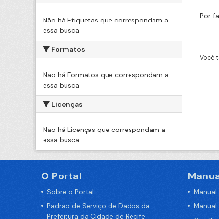
Por f
Não há Etiquetas que correspondam a
essa busca
Formatos
Você t
Não há Formatos que correspondam a
essa busca
Licenças
Não há Licenças que correspondam a
essa busca
O Portal
Manua
Sobre o Portal
Manual
Padrão de Serviço de Dados da
Manual
Prefeitura da Cidade de Recife