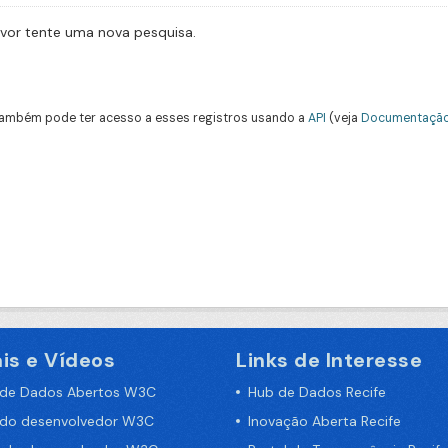
avor tente uma nova pesquisa.
ambém pode ter acesso a esses registros usando a
API
(veja
Documentação
is e Vídeos
Links de Interesse
 de Dados Abertos W3C
Hub de Dados Recife
 do desenvolvedor W3C
Inovação Aberta Recife