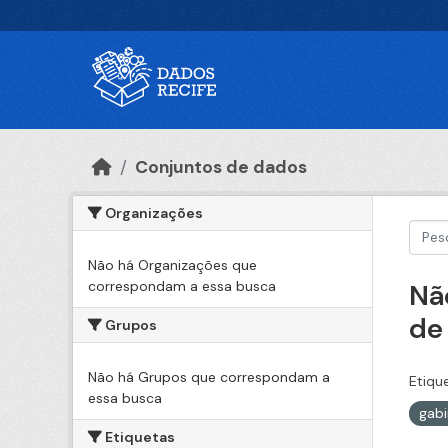
Ir para o conteúdo principal
Conjuntos de dados
Organizações
Não há Organizações que
correspondam a essa busca
Nã
de
Grupos
Não há Grupos que correspondam a
Etiqu
essa busca
gabi
Etiquetas