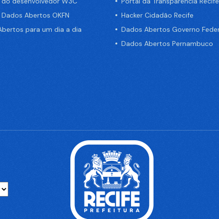
a do desenvolvedor W3C
Portal da Transparência Recife
e Dados Abertos OKFN
Hacker Cidadão Recife
bertos para um dia a dia
Dados Abertos Governo Feder
Dados Abertos Pernambuco