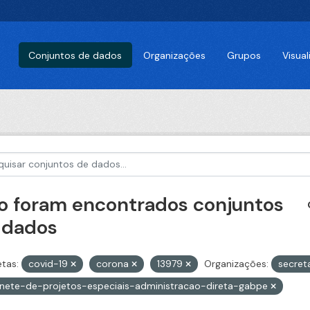
Conjuntos de dados
Organizações
Grupos
Visua
o foram encontrados conjuntos
 dados
etas:
covid-19
corona
13979
Organizações:
secret
nete-de-projetos-especiais-administracao-direta-gabpe