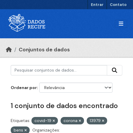
Ir para o conteúdo principal
Entrar
Contato
Conjuntos de dados
Ordenar por
1 conjunto de dados encontrado
Etiquetas:
covid-19
corona
13979
bens
Organizações: