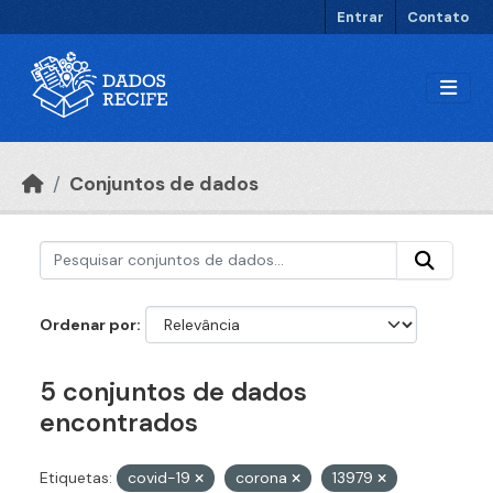
Ir para o conteúdo principal
Entrar
Contato
Conjuntos de dados
Ordenar por
5 conjuntos de dados
encontrados
Etiquetas:
covid-19
corona
13979