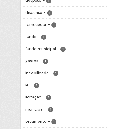
despesa
-
1
dispensa
-
1
fornecedor
-
1
fundo
-
1
fundo municipal
-
1
gastos
-
1
inexibilidade
-
1
lei
-
1
licitação
-
1
municipal
-
1
orçamento
-
1