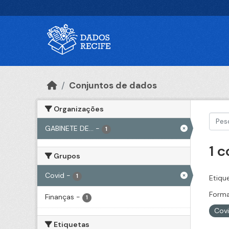
Ir para o conteúdo principal
Conjuntos de dados
Organizações
GABINETE DE...
-
1
1 
Grupos
Covid
-
1
Etiqu
Forma
Finanças
-
1
Cov
Etiquetas