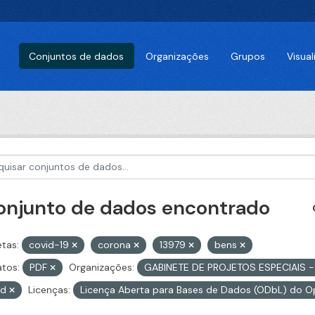
Conjuntos de dados
Organizações
Grupos
Visua
conjunto de dados encontrado
etas:
covid-19
corona
13979
bens
tos:
PDF
Organizações:
GABINETE DE PROJETOS ESPECIAIS 
id
Licenças:
Licença Aberta para Bases de Dados (ODbL) do