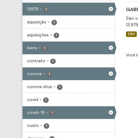
13979
-
GABP
1
São o
aquisição
-
1
13.97
aquisições
-
CSV
1
bens
-
1
Você t
contrato
-
1
corona
-
1
corona vírus
-
1
covid
-
1
covid-19
-
1
custo
-
1