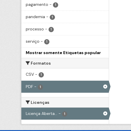
pagamento
-
1
pandemia
-
1
processo
-
1
serviço
-
1
Mostrar somente Etiquetas popular
Formatos
CSV
-
1
PDF
-
1
Licenças
Licença Aberta...
-
1