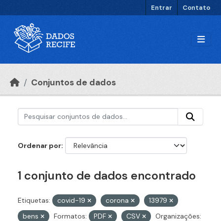
Ir para o conteúdo principal
Entrar
Contato
Conjuntos de dados
Ordenar por
1 conjunto de dados encontrado
Etiquetas:
covid-19
corona
13979
bens
Formatos:
PDF
CSV
Organizações: