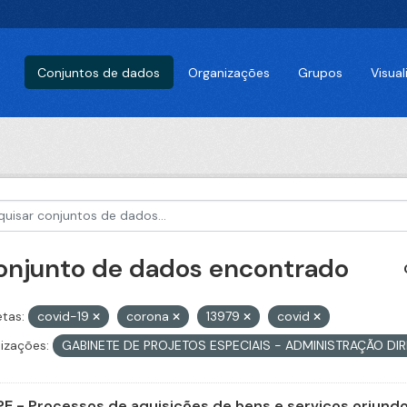
Conjuntos de dados
Organizações
Grupos
Visua
conjunto de dados encontrado
etas:
covid-19
corona
13979
covid
izações:
GABINETE DE PROJETOS ESPECIAIS - ADMINISTRAÇÃO DI
E - Processos de aquisições de bens e serviços oriundos