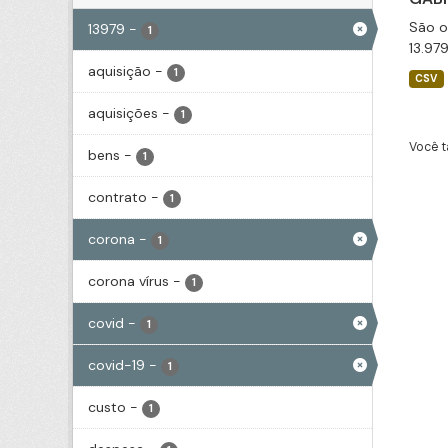
São o
13979
-
1
13.97
aquisição
-
1
CSV
aquisições
-
1
Você t
bens
-
1
contrato
-
1
corona
-
1
corona vírus
-
1
covid
-
1
covid-19
-
1
custo
-
1