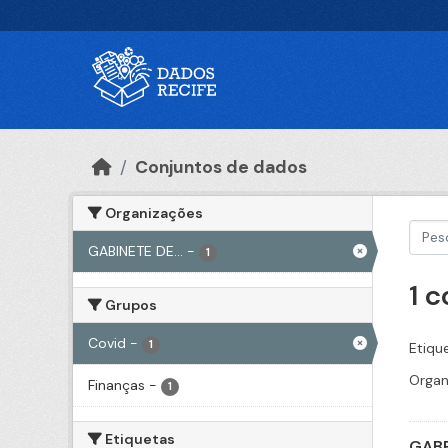
Ir para o conteúdo principal
Conjuntos de dados
Organizações
GABINETE DE...
-
1
1 
Grupos
Covid
-
1
Etiqu
Organ
Finanças
-
1
Etiquetas
GABP