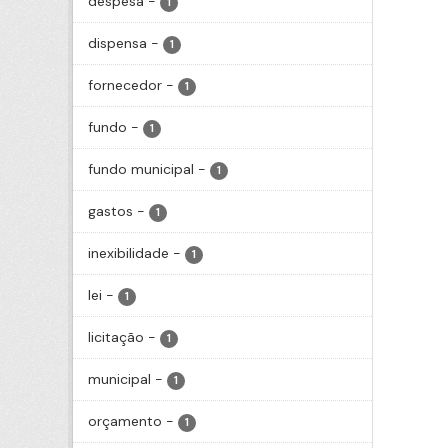
despesa
-
1
dispensa
-
1
fornecedor
-
1
fundo
-
1
fundo municipal
-
1
gastos
-
1
inexibilidade
-
1
lei
-
1
licitação
-
1
municipal
-
1
orçamento
-
1