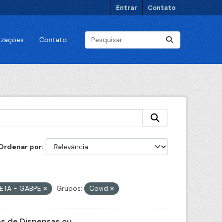
Entrar
Contato
lizações
Contato
Ordenar por
RETA - GABPE
Grupos:
Covid
 de Dispensas ou...