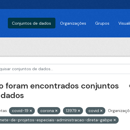
Conjuntos de dados
Organizações
Grupos
Visua
o foram encontrados conjuntos
 dados
etas:
covid-19
corona
13979
covid
Organizaçõ
nete-de-projetos-especiais-administracao-direta-gabpe