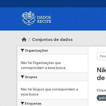
Ir para o conteúdo principal
Conjuntos de dados
Organizações
Não há Organizações que
correspondam a essa busca
Nã
de
Grupos
Não há Grupos que correspondam a
Etiqu
essa busca
gabi
Etiquetas