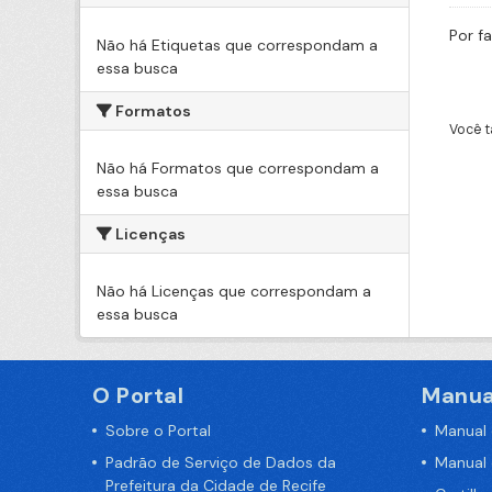
Por f
Não há Etiquetas que correspondam a
essa busca
Formatos
Você t
Não há Formatos que correspondam a
essa busca
Licenças
Não há Licenças que correspondam a
essa busca
O Portal
Manua
Sobre o Portal
Manual
Padrão de Serviço de Dados da
Manual
Prefeitura da Cidade de Recife