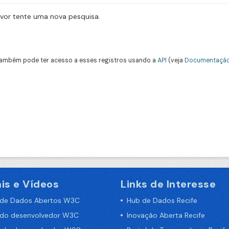
avor tente uma nova pesquisa.
ambém pode ter acesso a esses registros usando a
API
(veja
Documentação
is e Vídeos
Links de Interesse
 de Dados Abertos W3C
Hub de Dados Recife
 do desenvolvedor W3C
Inovação Aberta Recife