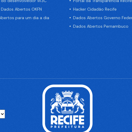
a do desenvolvedor W3C
Portal da Transparência Recife
e Dados Abertos OKFN
Hacker Cidadão Recife
bertos para um dia a dia
Dados Abertos Governo Feder
Dados Abertos Pernambuco