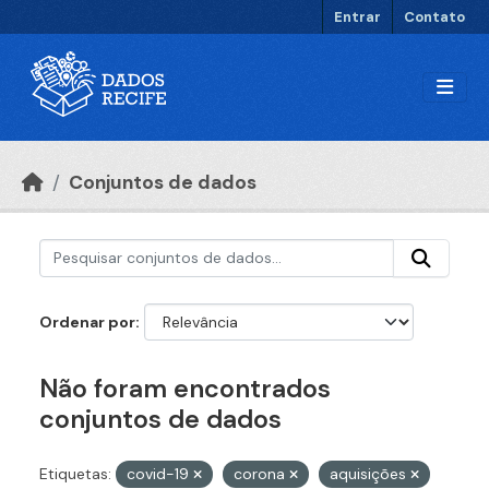
Ir para o conteúdo principal
Entrar
Contato
Conjuntos de dados
Ordenar por
Não foram encontrados
conjuntos de dados
Etiquetas:
covid-19
corona
aquisições