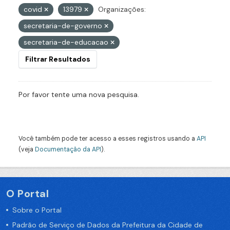
covid
13979
Organizações:
secretaria-de-governo
secretaria-de-educacao
Filtrar Resultados
Por favor tente uma nova pesquisa.
Você também pode ter acesso a esses registros usando a
API
(veja
Documentação da API
).
O Portal
Sobre o Portal
Padrão de Serviço de Dados da Prefeitura da Cidade de