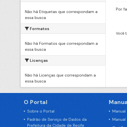
Por f
Não há Etiquetas que correspondam a
essa busca
Formatos
Você t
Não há Formatos que correspondam a
essa busca
Licenças
Não há Licenças que correspondam a
essa busca
O Portal
Manua
Sobre o Portal
Manual
Padrão de Serviço de Dados da
Manual
Prefeitura da Cidade de Recife