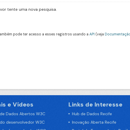
avor tente uma nova pesquisa.
ambém pode ter acesso a esses registros usando a
API
(veja
Documentação
is e Vídeos
Links de Interesse
 de Dados Abertos W3C
Hub de Dados Recife
 do desenvolvedor W3C
Inovação Aberta Recife