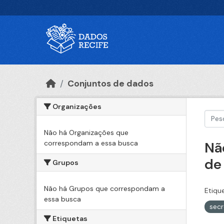
Ir para o conteúdo principal
Conjuntos de dados
Organizações
Não há Organizações que
correspondam a essa busca
Nã
de
Grupos
Não há Grupos que correspondam a
Etiqu
essa busca
sec
Etiquetas