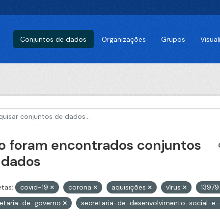
Conjuntos de dados
Organizações
Grupos
Visua
o foram encontrados conjuntos
 dados
etas:
covid-19
corona
aquisições
vírus
1397
retaria-de-governo
secretaria-de-desenvolvimento-social-e