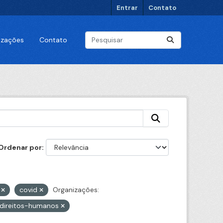
Entrar
Contato
lizações
Contato
Ordenar por
9
covid
Organizações:
-direitos-humanos