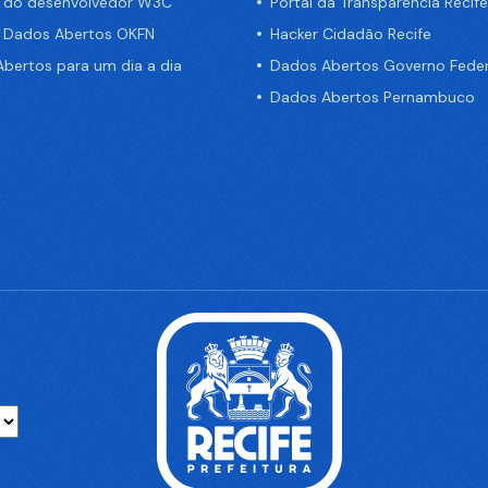
a do desenvolvedor W3C
Portal da Transparência Recife
e Dados Abertos OKFN
Hacker Cidadão Recife
bertos para um dia a dia
Dados Abertos Governo Feder
Dados Abertos Pernambuco