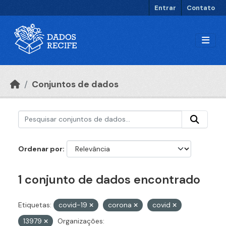
Ir para o conteúdo principal
Entrar
Contato
Conjuntos de dados
Ordenar por
1 conjunto de dados encontrado
Etiquetas:
covid-19
corona
covid
13979
Organizações: