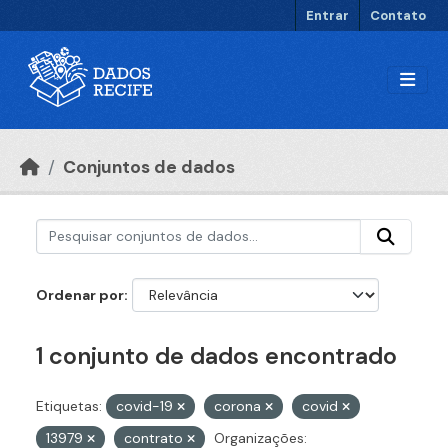
Ir para o conteúdo principal
Entrar
Contato
Conjuntos de dados
Ordenar por
1 conjunto de dados encontrado
Etiquetas:
covid-19
corona
covid
13979
contrato
Organizações: