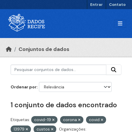
Ir para o conteúdo principal
Entrar
Contato
Conjuntos de dados
Ordenar por
1 conjunto de dados encontrado
Etiquetas:
covid-19
corona
covid
13979
custos
Organizações: