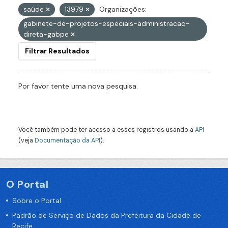
saúde
13979
Organizações:
gabinete-de-projetos-especiais-administracao-
direta-gabpe
Filtrar Resultados
Por favor tente uma nova pesquisa.
Você também pode ter acesso a esses registros usando a
API
(veja
Documentação da API
).
O Portal
Sobre o Portal
Padrão de Serviço de Dados da Prefeitura da Cidade de
Recife