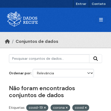
Ir para o conteúdo principal
Entrar
Contato
Conjuntos de dados
Ordenar por
Não foram encontrados
conjuntos de dados
Etiquetas:
covid-19
corona
covid