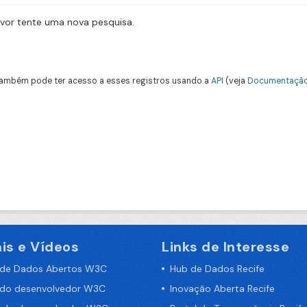
avor tente uma nova pesquisa.
ambém pode ter acesso a esses registros usando a
API
(veja
Documentação
is e Vídeos
Links de Interesse
 de Dados Abertos W3C
Hub de Dados Recife
 do desenvolvedor W3C
Inovação Aberta Recife