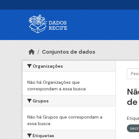
Ir para o conteúdo principal
Conjuntos de dados
Organizações
Não há Organizações que
correspondam a essa busca
Nã
de
Grupos
Não há Grupos que correspondam a
Etiqu
essa busca
secr
Etiquetas