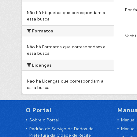
Por f
Não há Etiquetas que correspondam a
essa busca
Formatos
Você t
Não há Formatos que correspondam a
essa busca
Licenças
Não há Licenças que correspondam a
essa busca
O Portal
Manua
Sobre o Portal
Manual
Padrão de Serviço de Dados da
Manual
Prefeitura da Cidade de Recife