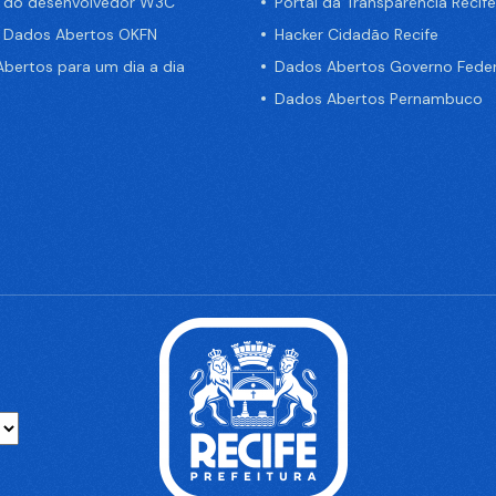
a do desenvolvedor W3C
Portal da Transparência Recife
e Dados Abertos OKFN
Hacker Cidadão Recife
bertos para um dia a dia
Dados Abertos Governo Feder
Dados Abertos Pernambuco