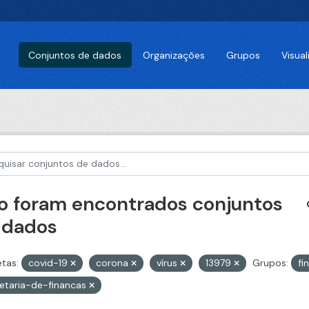
Conjuntos de dados
Organizações
Grupos
Visua
o foram encontrados conjuntos
 dados
etas:
covid-19
corona
vírus
13979
Grupos:
fi
etaria-de-financas