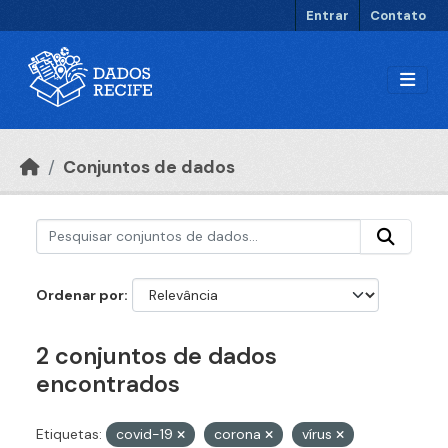
Ir para o conteúdo principal
Entrar
Contato
Conjuntos de dados
Ordenar por
2 conjuntos de dados
encontrados
Etiquetas:
covid-19
corona
vírus