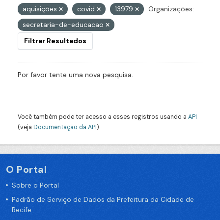
aquisições
covid
13979
Organizações:
secretaria-de-educacao
Filtrar Resultados
Por favor tente uma nova pesquisa.
Você também pode ter acesso a esses registros usando a
API
(veja
Documentação da API
).
O Portal
Sobre o Portal
Padrão de Serviço de Dados da Prefeitura da Cidade de
Recife