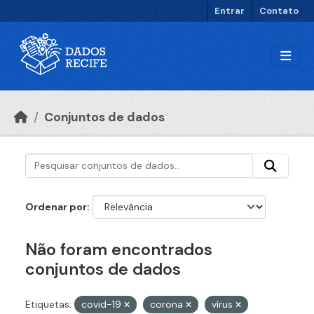
Ir para o conteúdo principal
Entrar
Contato
Conjuntos de dados
Ordenar por
Não foram encontrados
conjuntos de dados
Etiquetas:
covid-19
corona
vírus