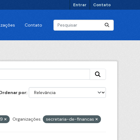
Entrar
Contato
lizações
Contato
Ordenar por
79
Organizações:
secretaria-de-financas