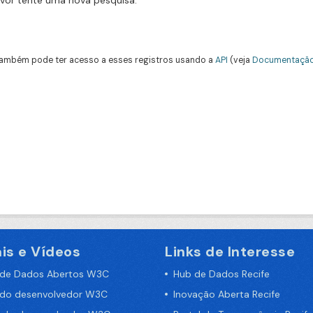
avor tente uma nova pesquisa.
ambém pode ter acesso a esses registros usando a
API
(veja
Documentação
is e Vídeos
Links de Interesse
 de Dados Abertos W3C
Hub de Dados Recife
 do desenvolvedor W3C
Inovação Aberta Recife