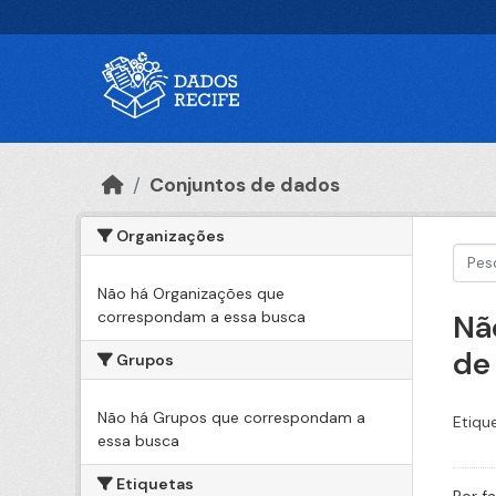
Ir para o conteúdo principal
Conjuntos de dados
Organizações
Não há Organizações que
correspondam a essa busca
Nã
de
Grupos
Não há Grupos que correspondam a
Etiqu
essa busca
Etiquetas