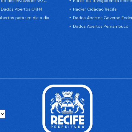
a do desenvolvedor W3C
Portal da Transparência Recife
e Dados Abertos OKFN
Hacker Cidadão Recife
bertos para um dia a dia
Dados Abertos Governo Feder
Dados Abertos Pernambuco