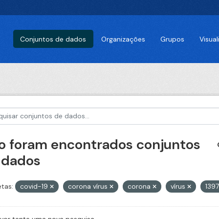
Conjuntos de dados
Organizações
Grupos
Visua
o foram encontrados conjuntos
 dados
etas:
covid-19
corona vírus
corona
vírus
139