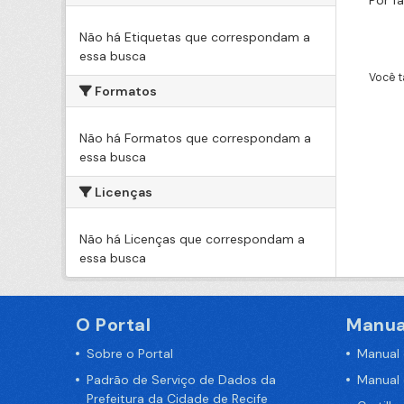
Por f
Não há Etiquetas que correspondam a
essa busca
Você t
Formatos
Não há Formatos que correspondam a
essa busca
Licenças
Não há Licenças que correspondam a
essa busca
O Portal
Manua
Sobre o Portal
Manual
Padrão de Serviço de Dados da
Manual
Prefeitura da Cidade de Recife