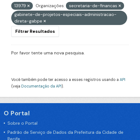
13979
Organizações:
secretaria-de-financas
gabinete-de-projetos-especiais-administracao-
direta-gabpe
Filtrar Resultados
Por favor tente uma nova pesquisa.
Você também pode ter acesso a esses registros usando a
API
(veja
Documentação da API
).
O Portal
Sobre o Portal
Padrão de Serviço de Dados da Prefeitura da Cidade de
Recife