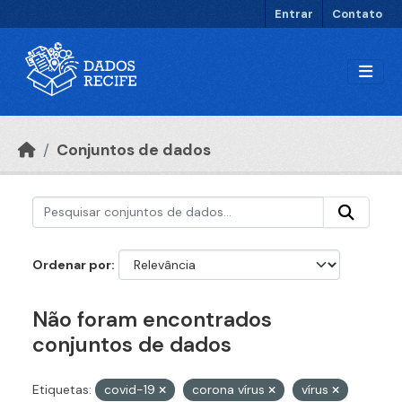
Ir para o conteúdo principal
Entrar
Contato
Conjuntos de dados
Ordenar por
Não foram encontrados
conjuntos de dados
Etiquetas:
covid-19
corona vírus
vírus