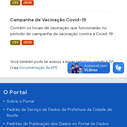
CSV
JSON
Campanha de Vacinação Covid-19
Contém os locais de vacinação que funcionarão no
período de campanha de vacinação contra a Covid-19
CSV
JSON
Você também pode ter acesso a esses registros usando a
API
(veja
Documentação da API
).
O Portal
Sobre o Portal
Padrão de Serviço de Dados da Prefeitura da Cidade de
Recife
Padrões de Publicação dos Dados no Portal de Dados