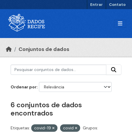
Ir para o conteúdo principal
Entrar
Contato
Conjuntos de dados
Ordenar por
6 conjuntos de dados
encontrados
Etiquetas:
covid-19
covid
Grupos: