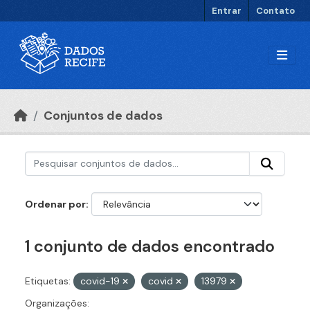
Ir para o conteúdo principal
Entrar
Contato
Conjuntos de dados
Ordenar por
1 conjunto de dados encontrado
Etiquetas:
covid-19
covid
13979
Organizações: