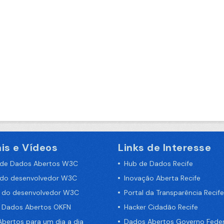
is e Vídeos
Links de Interesse
 de Dados Abertos W3C
Hub de Dados Recife
 do desenvolvedor W3C
Inovação Aberta Recife
a do desenvolvedor W3C
Portal da Transparência Recife
e Dados Abertos OKFN
Hacker Cidadão Recife
bertos para um dia a dia
Dados Abertos Governo Feder