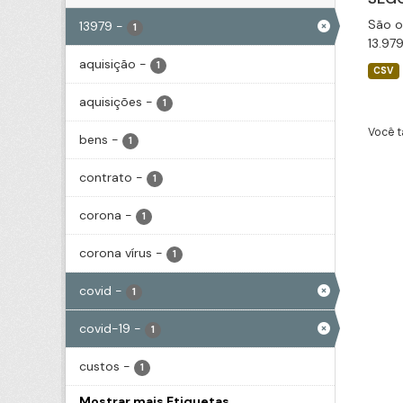
São o
13979
-
1
13.97
aquisição
-
1
CSV
aquisições
-
1
Você t
bens
-
1
contrato
-
1
corona
-
1
corona vírus
-
1
covid
-
1
covid-19
-
1
custos
-
1
Mostrar mais Etiquetas