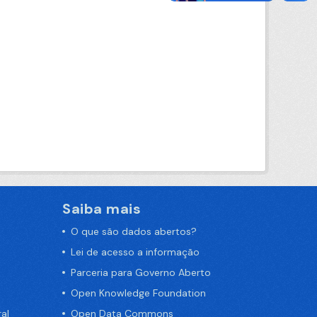
Saiba mais
O que são dados abertos?
Lei de acesso a informação
Parceria para Governo Aberto
Open Knowledge Foundation
al
Open Data Commons