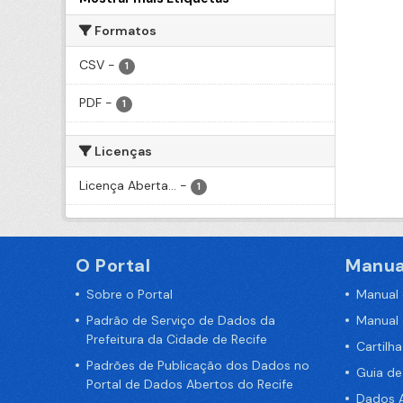
Formatos
CSV
-
1
PDF
-
1
Licenças
Licença Aberta...
-
1
O Portal
Manua
Sobre o Portal
Manual
Padrão de Serviço de Dados da
Manual
Prefeitura da Cidade de Recife
Cartilh
Padrões de Publicação dos Dados no
Guia d
Portal de Dados Abertos do Recife
Dados A