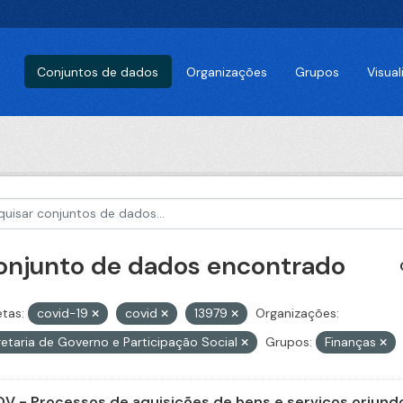
Conjuntos de dados
Organizações
Grupos
Visua
conjunto de dados encontrado
etas:
covid-19
covid
13979
Organizações:
etaria de Governo e Participação Social
Grupos:
Finanças
V - Processos de aquisições de bens e serviços oriundo