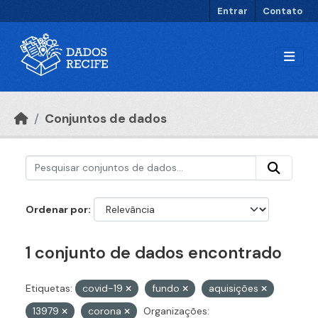
Ir para o conteúdo principal
Entrar
Contato
Conjuntos de dados
Ordenar por
1 conjunto de dados encontrado
Etiquetas:
covid-19
fundo
aquisições
13979
corona
Organizações: