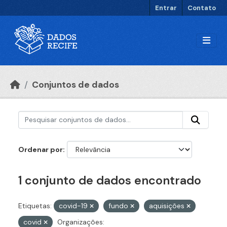
Ir para o conteúdo principal
Entrar
Contato
Conjuntos de dados
Ordenar por
1 conjunto de dados encontrado
Etiquetas:
covid-19
fundo
aquisições
covid
Organizações: