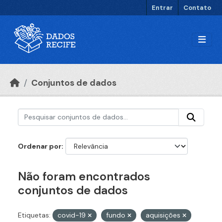
Ir para o conteúdo principal
Entrar
Contato
Conjuntos de dados
Ordenar por
Não foram encontrados
conjuntos de dados
Etiquetas:
covid-19
fundo
aquisições