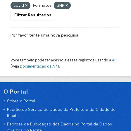
covid
Formatos:
SHP
Filtrar Resultados
Por favor tente uma nova pesquisa.
Você também pode ter acesso a esses registros usando a
API
(veja
Documentação da API
).
O Portal
Sobre o Portal
Padrão de Serviço de Dados da Prefeitura da Cidade de
Recife
Padrões de Publicação dos Dados no Portal de Dados
Abertos do Recife