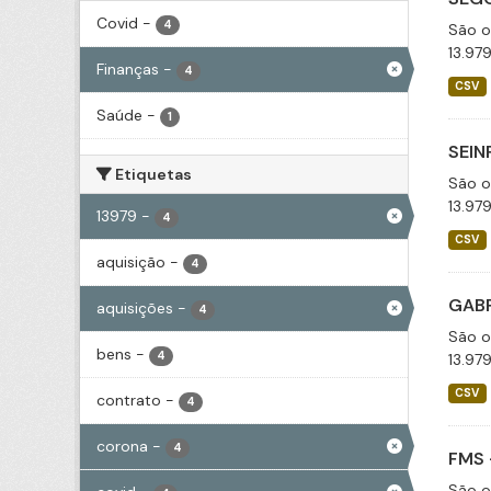
Covid
-
4
São o
13.97
Finanças
-
4
CSV
Saúde
-
1
SEIN
Etiquetas
São o
13.97
13979
-
4
CSV
aquisição
-
4
GABP
aquisições
-
4
São o
bens
-
4
13.97
CSV
contrato
-
4
corona
-
4
FMS 
São o