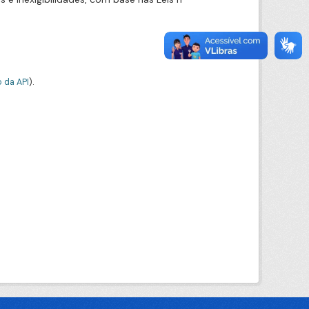
 da API
).