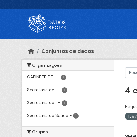
Ir para o conteúdo principal
Conjuntos de dados
Organizações
GABINETE DE...
-
1
4 
Secretaria de...
-
1
Secretaria de...
-
1
Etiqu
Secretaria de Saúde
-
139
1
Grupos
SEGO