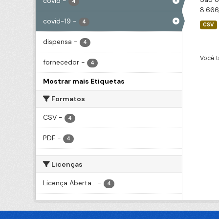
covid
-
4
8.666
covid-19
-
4
CSV
dispensa
-
4
Você t
fornecedor
-
4
Mostrar mais Etiquetas
Formatos
CSV
-
4
PDF
-
4
Licenças
Licença Aberta...
-
4