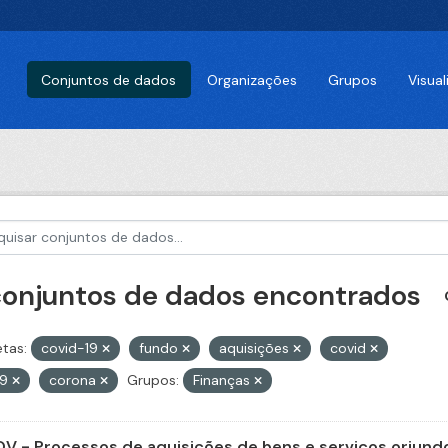
Conjuntos de dados
Organizações
Grupos
Visua
conjuntos de dados encontrados
etas:
covid-19
fundo
aquisições
covid
79
corona
Grupos:
Finanças
V - Processos de aquisições de bens e serviços oriundo