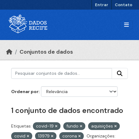
Ir para o conteúdo principal
Entrar
Contato
Conjuntos de dados
Ordenar por
1 conjunto de dados encontrado
Etiquetas:
covid-19
fundo
aquisições
covid
13979
corona
Organizações: