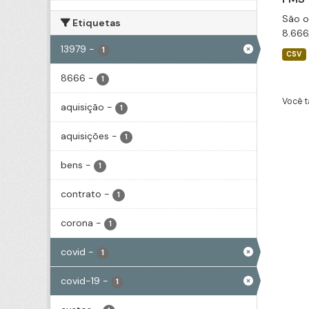
São o
Etiquetas
8.666
13979
-
1
CSV
8666
-
1
Você t
aquisição
-
1
aquisições
-
1
bens
-
1
contrato
-
1
corona
-
1
covid
-
1
covid-19
-
1