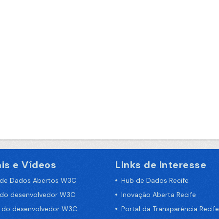
is e Vídeos
Links de Interesse
 de Dados Abertos W3C
Hub de Dados Recife
 do desenvolvedor W3C
Inovação Aberta Recife
a do desenvolvedor W3C
Portal da Transparência Recife