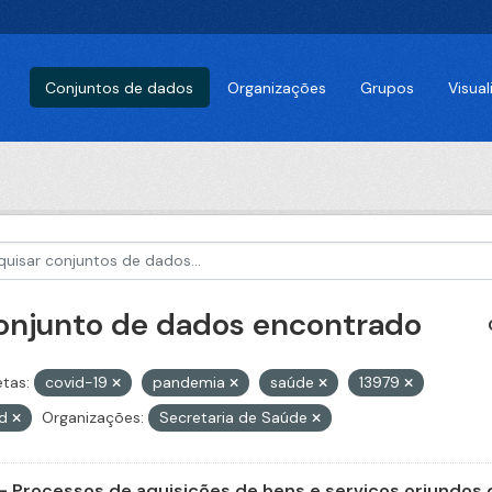
Conjuntos de dados
Organizações
Grupos
Visua
conjunto de dados encontrado
etas:
covid-19
pandemia
saúde
13979
id
Organizações:
Secretaria de Saúde
- Processos de aquisições de bens e serviços oriundos d