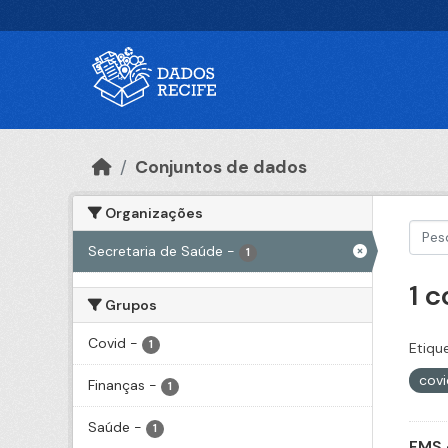
Ir para o conteúdo principal
Conjuntos de dados
Organizações
Secretaria de Saúde
-
1
1 
Grupos
Covid
-
1
Etiqu
cov
Finanças
-
1
Saúde
-
1
FMS 