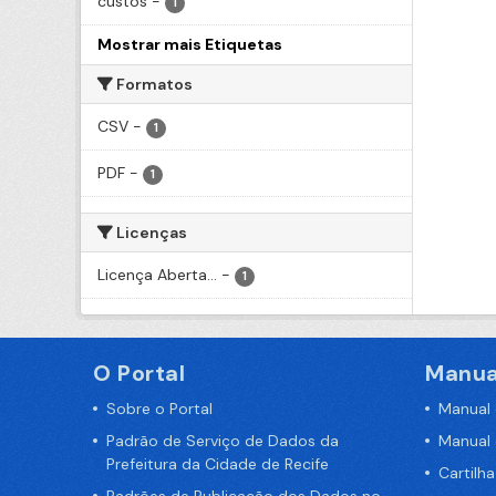
custos
-
1
Mostrar mais Etiquetas
Formatos
CSV
-
1
PDF
-
1
Licenças
Licença Aberta...
-
1
O Portal
Manua
Sobre o Portal
Manual
Padrão de Serviço de Dados da
Manual
Prefeitura da Cidade de Recife
Cartilh