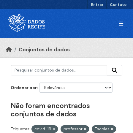
Ir para o conteúdo principal
Entrar
Contato
Conjuntos de dados
Ordenar por
Não foram encontrados
conjuntos de dados
Etiquetas:
covid-19
professor
Escolas