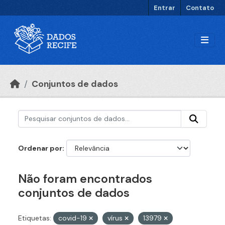
Ir para o conteúdo principal
Entrar
Contato
Conjuntos de dados
Ordenar por
Não foram encontrados
conjuntos de dados
Etiquetas:
covid-19
vírus
13979