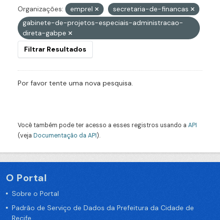
Organizações:
emprel
secretaria-de-financas
gabinete-de-projetos-especiais-administracao-
direta-gabpe
Filtrar Resultados
Por favor tente uma nova pesquisa.
Você também pode ter acesso a esses registros usando a
API
(veja
Documentação da API
).
O Portal
Sobre o Portal
Padrão de Serviço de Dados da Prefeitura da Cidade de
Recife