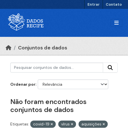
Ir para o conteúdo principal
Entrar
Contato
Conjuntos de dados
Ordenar por
Não foram encontrados
conjuntos de dados
Etiquetas:
covid-19
vírus
aquisições